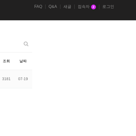
FAQ
Q&A
새글
접속자
로그인
2
조회
날짜
3181
07-19