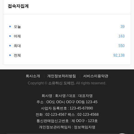
접속자집계
오늘
39
어제
163
최대
550
전체
92,138
회사소개
개인정보처리방침
서비스이용약관
Copyright ©
소유하신 도메인.
All rights reserved.
회사명 : 회사명 / 대표 : 대표자명
주소 : OO도 OO시 OO구 OO동 123-45
사업자 등록번호 : 123-45-67890
전화 : 02-123-4567 팩스 : 02-123-4568
통신판매업신고번호 : 제 OO구 - 123호
개인정보관리책임자 : 정보책임자명